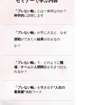
セミナーで学ぶ内容
「ブレない軸」
とは一体何なのか？
1
科学的
に説明します
「ブレない軸」
が手に入ると、なぜ
2
挑戦
ができたり
結果
が出せるの
か？
「ブレない軸」
で、どのように
職
3
場・チーム
や
人間関
係を引きつけら
れるか？
「ブレない軸」
を導き出す
"人生の
4
曼荼羅"
体験ワーク