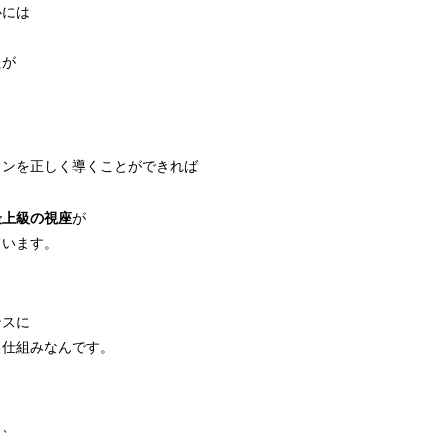
心には
たが
ョンを正しく導くことができれば
最上級の視座
が
ています。
ンスに
る仕組みなんです。
ら、