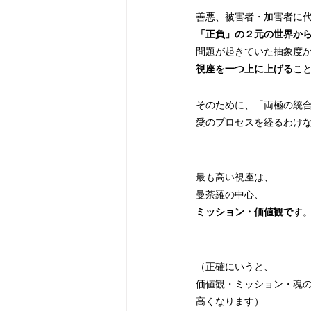
善悪、被害者・加害者に
「正負」の２元の世界か
問題が起きていた抽象度
視座を一つ上に上げる
こ
そのために、「両極の統
愛のプロセスを経るわけ
最も高い視座は、
曼荼羅の中心、
ミッション・価値観で
す
（正確にいうと、
価値観・ミッション・魂
高くなります）