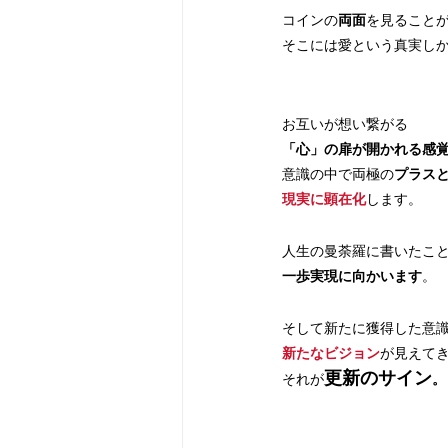
コインの
両面
を見ること
そこには愛という真実し
お互いが想い繋がる
「心」の扉が開かれる感
意識の中で両極の
プラス
現実に顕在化
します。
人生の曼荼羅に書いたこ
一歩実現に向かいます
。
そして新たに獲得した意
新たなビジョン
が見えて
更新のサイン
それが
。