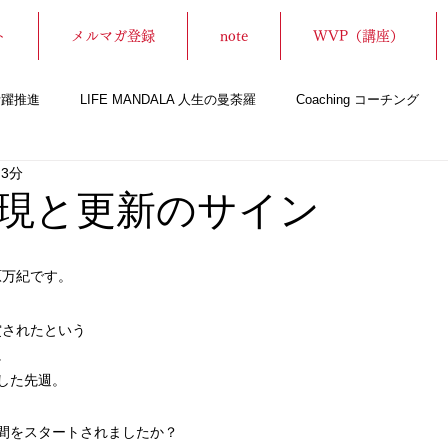
ト
メルマガ登録
note
WVP（講座）
性活躍推進
LIFE MANDALA 人生の曼荼羅
Coaching コーチング
 3分
siness Skill ビジネススキル
登壇情報
現と更新のサイン
原万紀です。
賞されたという
に
した先週。
間をスタートされましたか？