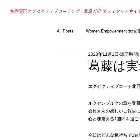
女性専門エグゼクティブコーチング | 北原万紀 オフィシャルサイ
All Posts
Women Empowerment 女
2023年11月1日
読了時間:
News お知らせ
AI活用
Bu
葛藤は実
エグゼクティブコーチ北
ルクセンブルクの章を受
会員さんの嬉しいご報告
心と魂震える1週間を過ご
今日はどんな気持ちで1週