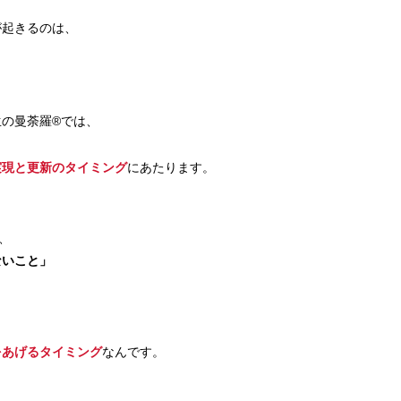
が起きるのは、
の曼荼羅®では、
実現と更新のタイミング
にあたります。
、
ないこと」
をあげるタイミング
なんです。