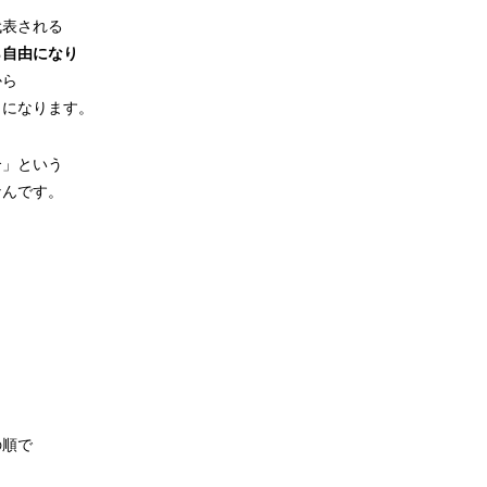
代表される
ら自由になり
から
とになります。
合」という
なんです。
。
の順で