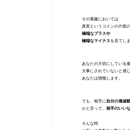
その葛藤においては
真実というコインの片面
極端なプラスや
極端なマイナス
を見てし
あなたの大切にしている
大事にされていないと感
あなたは憤慨します。
でも、相手に
自分の価値
かと言って、
相手のいい
そんな時