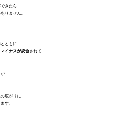
ができたら
かありません。
覚
とともに
とマイナスが統合
されて
とが
識の広がりに
きます。