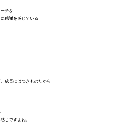
コーチを
とに感謝を感じている
。
ど、成長にはつきものだから
か
い感じですよね。