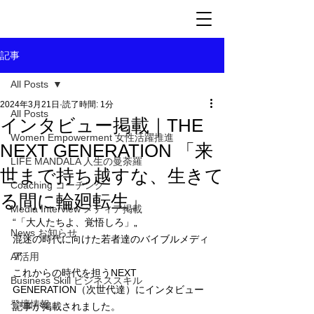
記事
All Posts
2024年3月21日
読了時間: 1分
All Posts
インタビュー掲載｜THE
Women Empowerment 女性活躍推進
NEXT GENERATION 「来
LIFE MANDALA 人生の曼荼羅
世まで持ち越すな、生きて
Coaching コーチング
る間に輪廻転生」
Media Interview メディア掲載
“「大人たちよ、覚悟しろ」„
News お知らせ
混迷の時代に向けた若者達のバイブルメディ
ア
AI活用
これからの時代を担うNEXT 
Business Skill ビジネススキル
GENERATION（次世代達）にインタビュー
登壇情報
記事が掲載されました。