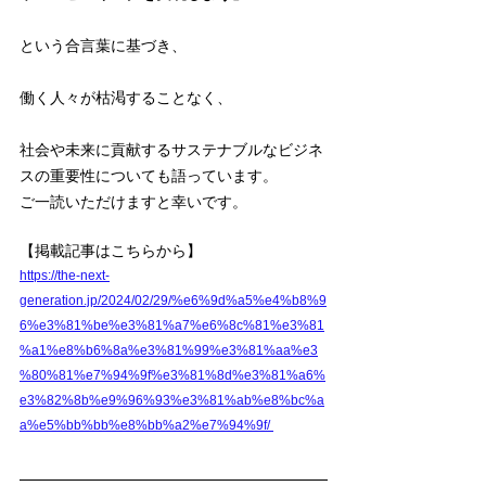
という合言葉に基づき、
働く人々が枯渇することなく、
社会や未来に貢献するサステナブルなビジネ
スの重要性についても語っています。
ご一読いただけますと幸いです。
【掲載記事はこちらから】
https://the-next-
generation.jp/2024/02/29/%e6%9d%a5%e4%b8%9
6%e3%81%be%e3%81%a7%e6%8c%81%e3%81
%a1%e8%b6%8a%e3%81%99%e3%81%aa%e3
%80%81%e7%94%9f%e3%81%8d%e3%81%a6%
e3%82%8b%e9%96%93%e3%81%ab%e8%bc%a
a%e5%bb%bb%e8%bb%a2%e7%94%9f/ 